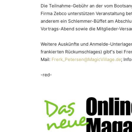
Die Teilnahme-Gebühr an der vom Bootsang
Firma Zebco unterstützen Veranstaltung bet
anderem ein Schlemmer-Büffet am Abschl
Vortrags-Abend sowie die Mitglieder-Vers
Weitere Auskünfte und Anmelde-Unterlagen
frankierten Rückumschlages) gibt“s bei Fre
Mail:
Frerk_Petersen@MagicVillage.de
; In
-red-