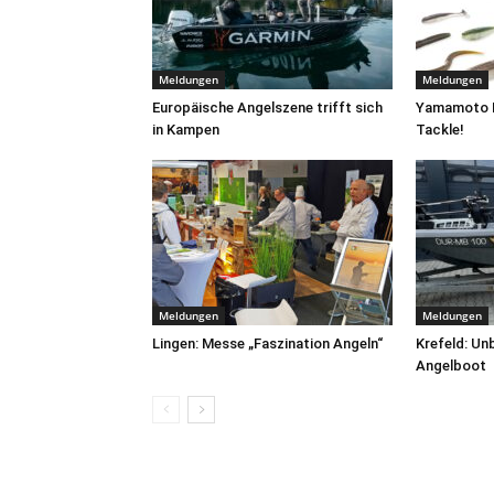
Meldungen
Meldungen
Europäische Angelszene trifft sich
Yamamoto B
in Kampen
Tackle!
Meldungen
Meldungen
Lingen: Messe „Faszination Angeln“
Krefeld: Un
Angelboot