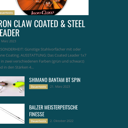
auertests
RON CLAW COATED & STEEL
EADER
. März 2023
SONDERHEIT: Günstige Stahlvorfächer mit oder
ne Coating. AUSSTATTUNG: Das Coated Leader 1x7
t in zwei verschiedenen Farben (grün und schwarz)
d in den Stärken 4...
SHIMANO BANTAM BT SPIN
21. März 2023
Dauertests
BALZER MEISTERPEITSCHE
FINESSE
2. Oktober 2022
Dauertests