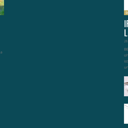
D
I
L
28
BE
ma
oh
is
un