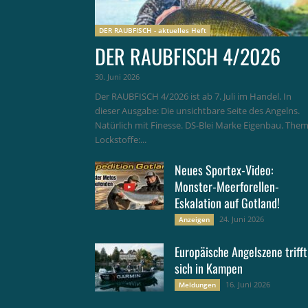
DER RAUBFISCH - aktuelles Heft
DER RAUBFISCH 4/2026
30. Juni 2026
Der RAUBFISCH 4/2026 ist ab 7. Juli im Handel. In
dieser Ausgabe: Die unsichtbare Seite des Angelns.
Natürlich mit Finesse. DS-Blei Marke Eigenbau. The
Lockstoffe:...
Neues Sportex-Video:
Monster-Meerforellen-
Eskalation auf Gotland!
24. Juni 2026
Anzeigen
Europäische Angelszene trifft
sich in Kampen
16. Juni 2026
Meldungen