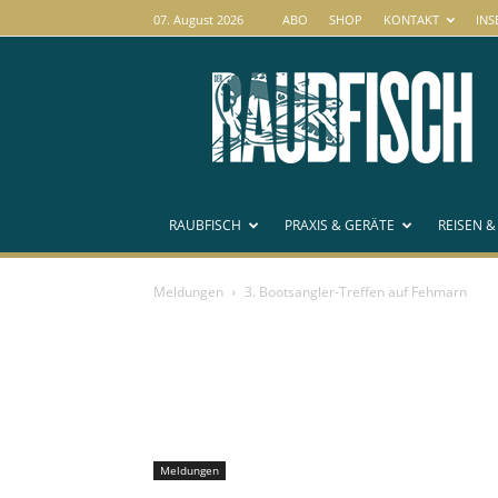
07. August 2026
ABO
SHOP
KONTAKT
INS
RAUBFISCH
RAUBFISCH
PRAXIS & GERÄTE
REISEN &
Meldungen
3. Bootsangler-Treffen auf Fehmarn
Meldungen