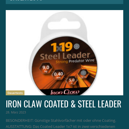
Dauertests
IRON CLAW COATED & STEEL LEADER
28. März 2023
BESONDERHEIT: Günstige Stahlvorfächer mit oder ohne Coating.
AUSSTATTUNG: Das Coated Leader 1x7 ist in zwei verschiedenen