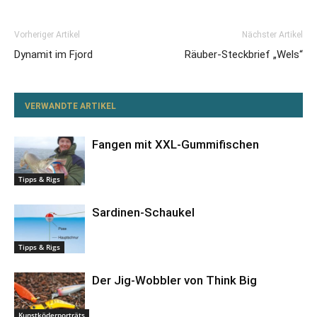
Vorheriger Artikel
Nächster Artikel
Dynamit im Fjord
Räuber-Steckbrief „Wels“
VERWANDTE ARTIKEL
Fangen mit XXL-Gummifischen
Tipps & Rigs
Sardinen-Schaukel
Tipps & Rigs
Der Jig-Wobbler von Think Big
Kunstköderporträts