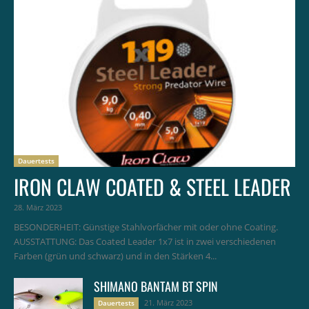
Dauertests
IRON CLAW COATED & STEEL LEADER
28. März 2023
BESONDERHEIT: Günstige Stahlvorfächer mit oder ohne Coating.
AUSSTATTUNG: Das Coated Leader 1x7 ist in zwei verschiedenen
Farben (grün und schwarz) und in den Stärken 4...
SHIMANO BANTAM BT SPIN
21. März 2023
Dauertests