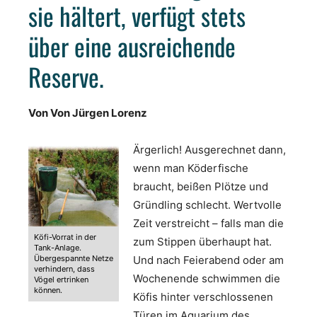
sie hältert, verfügt stets
über eine ausreichende
Reserve.
Von Von Jürgen Lorenz
Ärgerlich! Ausgerechnet dann,
wenn man Köderfische
braucht, beißen Plötze und
Gründling schlecht. Wertvolle
Zeit verstreicht – falls man die
Köfi-Vorrat in der
zum Stippen überhaupt hat.
Tank-Anlage.
Übergespannte Netze
Und nach Feierabend oder am
verhindern, dass
Wochenende schwimmen die
Vögel ertrinken
können.
Köfis hinter verschlossenen
Türen im Aquarium des